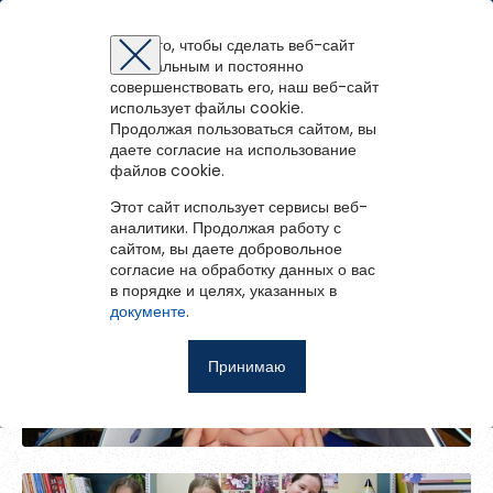
Онежская библиотечная система
Для того, чтобы сделать веб-сайт
оптимальным и постоянно
Восстановление пароля
Регистрация на портале
Авторизация
Вы успешно зарегистрированы!
совершенствовать его, наш веб-сайт
войти
или
зарегистрироваться
использует файлы cookie.
Для того чтобы получить доступ к полнотекстовым документам и
Фотоальбом
Зарегистрированные пользователи имеют доступ к
Продолжая пользоваться сайтом, вы
Перейти на портал
записям вебинаров необходимо авторизоваться.
методическим рекомендациям, сценариям мероприятий,
Если у вас еще нет учетной записи,
даете согласие на использование
зарегистрируйтесь.
библиографическим и другим полнотекстовым документам, а
файлов cookie.
Ошибка регистрации.
Перезагрузите
страницу и попробуйте
также к записям вебинаров.
снова
Этот сайт использует сервисы веб-
Восстановить пароль
аналитики. Продолжая работу с
сайтом, вы даете добровольное
Главная
согласие на обработку данных о вас
29 сентября 2023
в порядке и целях, указанных в
Введите эл.почту, привязанную к профилю на портале. На
События
КУЧИНСКИЙ ДИКТАНТ
документе
.
неё мы отправим ссылку для восстановления пароля.
Запомнить меня
О библиотеке
Принимаю
Войти
03 июня 2023
Советуем почитать
Городская библиотека пос. ЛДК - 2023
Ещё
Восстановить пароль
Фотоальбом