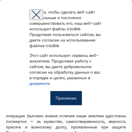
Онежская библиотечная система
Для того, чтобы сделать веб-сайт
оптимальным и постоянно
Восстановление пароля
Регистрация на портале
Авторизация
Вы успешно зарегистрированы!
совершенствовать его, наш веб-сайт
войти
или
зарегистрироваться
использует файлы cookie.
Для того чтобы получить доступ к полнотекстовым документам и
Зарегистрированные пользователи имеют доступ к
Вернуться назад
Продолжая пользоваться сайтом, вы
Перейти на портал
записям вебинаров необходимо авторизоваться.
методическим рекомендациям, сценариям мероприятий,
Если у вас еще нет учетной записи,
даете согласие на использование
зарегистрируйтесь.
Честь и память
библиографическим и другим полнотекстовым документам, а
файлов cookie.
Ошибка регистрации.
Перезагрузите
страницу и попробуйте
также к записям вебинаров.
снова
Этот сайт использует сервисы веб-
Восстановить пароль
30 мая 2026
аналитики. Продолжая работу с
сайтом, вы даете добровольное
Главная
Апрель и май этого года стали временем особой памяти
согласие на обработку данных о вас
и скорби в Онежском округе. Родным погибших героев
в порядке и целях, указанных в
Введите эл.почту, привязанную к профилю на портале. На
События
СВО вручили государственные награды.
документе
.
неё мы отправим ссылку для восстановления пароля.
Запомнить меня
В Центральной библиотеке им. А.С. Пушкина состоялись
О библиотеке
Принимаю
важнейшие церемонии: военный комиссар города Дмитрий
Войти
Александрович Митронин вручил государственные награды
Советуем почитать
родным погибших участников специальной военной
операции. Высоких знаков отличия наши земляки удостоены
Ещё
посмертно — за мужество, самоотверженность, верность
присяге и воинскому долгу, проявленные при защите
Восстановить пароль
Фотоальбом