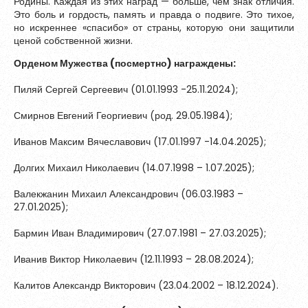
Родины. Каждая из этих наград — больше, чем знак отличия.
Зарегистрироваться
Это боль и гордость, память и правда о подвиге. Это тихое,
но искреннее «спасибо» от страны, которую они защитили
Литературная карта
ценой собственной жизни.
Краеведение
Орденом Мужества (посмертно) награждены:
Пиляй Сергей Сергеевич (01.01.1993 -25.11.2024);
Смирнов Евгений Георгиевич (род. 29.05.1984);
Иванов Максим Вячеславович (17.01.1997 -14.04.2025);
Долгих Михаил Николаевич (14.07.1998 – 1.07.2025);
Валекжанин Михаил Александрович (06.03.1983 –
27.01.2025);
Пароль должен быть минимум 6 символов и содержать хотя
Бармин Иван Владимирович (27.07.1981 – 27.03.2025);
бы одну строчную букву, одну прописную букву, одну цифру
и один специальный символ.
Иванив Виктор Николаевич (12.11.1993 – 28.08.2024);
Калитов Александр Викторович (23.04.2002 – 18.12.2024).