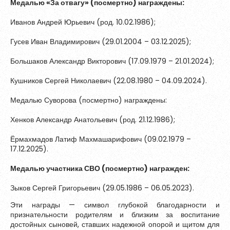
Медалью «За отвагу» (посмертно) награждены:
Обновить
Иванов Андрей Юрьевич (род. 10.02.1986);
Гусев Иван Владимирович (29.01.2004 – 03.12.2025);
Я согласен на обработку
персональных данных
Я согласен с
правилами использования материалов
,
Большаков Александр Викторович (17.09.1979 – 21.01.2024);
размещённых на портале.
Кушников Сергей Николаевич (22.08.1980 – 04.09.2024).
Медалью Суворова (посмертно) награждены:
Зарегистрироваться
Хенков Александр Анатольевич (род. 21.12.1986);
Ёрмахмадов Латиф Махмашарифович (09.02.1979 –
Уже зарегистрированы?
Войти
17.12.2025).
Медалью участника СВО (посмертно) награжден:
Зыков Сергей Григорьевич (29.05.1986 – 06.05.2023).
Эти награды — символ глубокой благодарности и
признательности родителям и близким за воспитание
достойных сыновей, ставших надежной опорой и щитом для