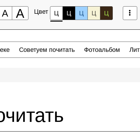
А
А
Цвет
Ц
Ц
Ц
Ц
Ц
еке
Советуем почитать
Фотоальбом
Лит
очитать