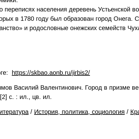
имики.
 переписях населения деревень Устьенской во
торых в 1780 году был образован город Онега.
анство» и родословные онежских семейств Чух
оге:
https://skbao.aonb.ru/jirbis2/
ов Василий Валентинович. Город в призме век
] с. : ил., цв. ил.
итература
/
История, политика, социология
/
Кр