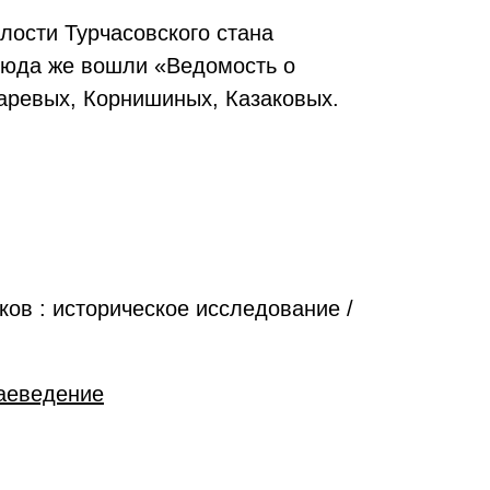
лости Турчасовского стана
 Сюда же вошли «Ведомость о
аревых, Корнишиных, Казаковых.
ов : историческое исследование /
аеведение