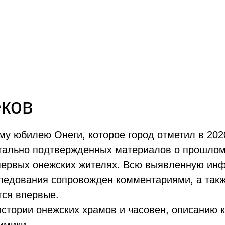
еков
у юбилею Онеги, которое город отметил в 2020
тально подтвержденных материалов о прошлом 
о первых онежских жителях. Всю выявленную и
следования сопровожден комментариями, а так
тся впервые.
стории онежских храмов и часовен, описанию 